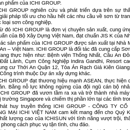
ản phẩm của ICHI GROUP.
CHI GROUP nghiên cứu và phát triển dựa trên sự thấ
iải pháp tối ưu cho hầu hết các nhu cầu về sơn từ tran
 loại sơn công nghiệp.
ừ đó ICHI GROUP là đơn vị chuyên sản xuất, cung ứng 
uẩn của Bộ Xây Dựng Việt Nam, đạt chuẩn JIS K của Nh
ác sản phẩm của ICHI GROUP được sản xuất tại Nhà 
An – Việt Nam. ICHI GROUP là đối tác đã cung cấp Sơn 
đang thực hiện như: Bệnh viện Thống Nhất, Cầu An Đô
 Đất Lành, Cụm Công Nghiệp Indira Gandhi, Resort ca
ung cư Thới An Quận 12, Tòa Án Rạch Giá Kiên Giang,
Công trình thuộc Dự án xây dựng khác.
CHI GROUP đạt thương hiệu mạnh ASEAN, thực hiện quả
ản. Bằng nỗ lực không ngừng của đội ngũ cán bộ nhân 
ICHI GROUP đã vươn tầm ra xa và trở thành nhà máy 
ị trường Singapore và chiếm thị phần lớn tại các tỉnh tr
hát huy truyền thống ICHI GROUP - CÔNG TY 
 MẠI ICHI VIỆT NAM cam kết mang đến cho Quý Khác
ất lượng cao của ICHISUN với tính năng vượt trội, thâ
 phong cách phục vụ tận tình, chu đáo.