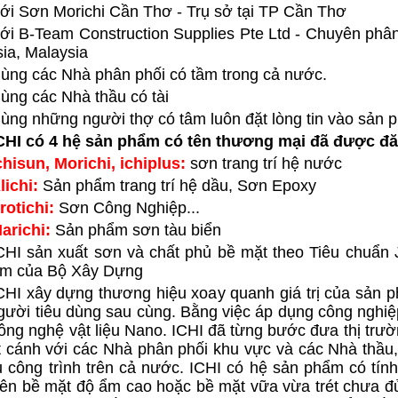
ới Sơn Morichi Cần Thơ - Trụ sở tại TP Cần Thơ
ới B-Team Construction Supplies Pte Ltd - Chuyên phân
ia, Malaysia
ùng các Nhà phân phối có tầm trong cả nước.
ùng các Nhà thầu có tài
ùng những người thợ có tâm luôn đặt lòng tin vào sản 
CHI có 4 hệ sản phẩm có tên thương mại đã được đă
chisun, Morichi, ichiplus:
sơn trang trí hệ nước
lichi:
Sản phẩm trang trí hệ dầu, Sơn Epoxy
rotichi:
Sơn Công Nghiệp...
arichi:
Sản phẩm sơn tàu biển
CHI sản xuất sơn và chất phủ bề mặt theo Tiêu chuẩn
am của Bộ Xây Dựng
CHI xây dựng thương hiệu xoay quanh giá trị của sản 
người tiêu dùng sau cùng. Bằng việc áp dụng công nghiệ
ông nghệ vật liệu Nano. ICHI đã từng bước đưa thị trư
t cánh với các Nhà phân phối khu vực và các Nhà thầu,
 công trình trên cả nước. ICHI có hệ sản phẩm có tính
ên bề mặt độ ẩm cao hoặc bề mặt vữa vừa trét chưa đủ