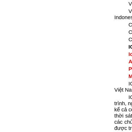
V
V
Indones
C
C
C
I
I
A
P
M
I
Việt N
I
trình, 
kể cả c
thời sá
các chủ
được tr