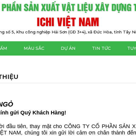
 PHẦN SẢN XUẤT VẬT LIỆU XÂY DỰNG
ICHI VIỆT NAM
g số 5, Khu công nghiệp Hải Sơn (GĐ 3+4), xã Đức Hòa, tỉnh Tây Ni
HẨM
MÀU SẮC
DỰ ÁN
TIN TỨC
TU
 THIỆU
NGỎ
ính gửi Quý Khách Hàng!
ời đầu tiên, thay mặt cho CÔNG TY CỔ PHẦN SẢ
IỆT NAM, chúng tôi xin gửi lời cảm ơn chân thành đ