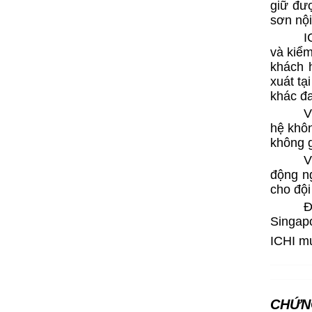
giữ đượ
sơn nội
I
và kiểm
khách 
xuát tạ
khác đ
V
hệ khôn
không g
V
động ng
cho đội
Đ
Singapo
ICHI mu
CHỨN