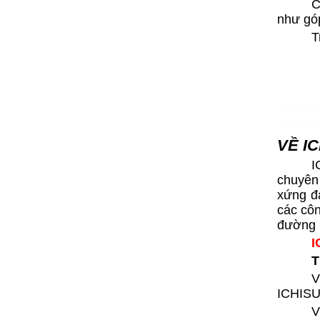
C
như góp
T
VỀ IC
I
chuyên
xứng đ
các cô
đường h
I
T
V
ICHISUN
V