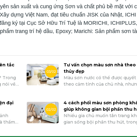
uyên sản xuất và cung ứng Sơn và chất phủ bề mặt với 
ây dựng Việt Nam, đạt tiêu chuẩn JISK của Nhật, ICHI
đăng ký tại Cục Sở Hữu Trí Tuệ là MORICHI, ICHIPLUS
 phẩm trang trí hệ dầu, Epoxy; Marichi: Sản phẩm sơn tà
ên tắc
Tư vấn chọn màu sơn nhà theo
thủy đẹp
03/02
? Trong
Màu sơn nước có thể được quyết
 nói về
theo cảm tính của chủ nhà, như
khỏe &
không phải lúc nào ý thích cũng 
ậy chúng
trò quyết định. Tùy vào hướng nh
ện đại
4 cách phối màu sơn phòng kh
heo phong
những gia chủ thường xuyên đặt
giúp không gian bội phần thu 
 chọn mầu
vai trò của sơn tường nhà theo 
02/02
 ảnh
Nhiều gia chủ muốn tân trang k
& tốt cho
thủy để gia đình được nhiều thuậ
và thẩm
gian sống bội phần thu hút, tron
nh viên
may mắn. Hãy cùng sơn Galaxy t
với
cách phối màu sơn phòng khách
cách chọn màu sơn nhà đẹp the
 màu sơn
được quan tâm. Biết cách phối m
thủy khi sơn tường nhà nhé.