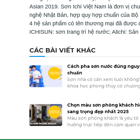
Asian 2019. Sơn Ichi Việt Nam là đơn vị ch
nghệ Nhật Bản, hợp quy hợp chuẩn của Bộ X
4 hệ sản phẩm có tên thương mại đã được 
ICHISUN: sơn trang trí hệ nước; Alichi: Sản
CÁC BÀI VIẾT KHÁC
Cách pha sơn nước đúng nguy
chuẩn
03/02
Sơn nhà có cần xem tuổi không
khoa học phong thủy có chương
ảnh hưởng của mầu sắc tới sức 
vận mệnh của con người. Như v
Chọn màu sơn phòng khách hi
ta có thể thấy rõ khi sơn nhà t
sang trọng đẹp nhất 2025
thủy chúng ta cần xem tuổi để
03/02
Màu sơn phòng khách là yếu tố
sơn nhà sao cho hợp vận mệnh 
hưởng trực tiếp đến cảm quan 
sức khỏe của Gia chủ & các thà
mỹ ngôi nhà, ghi điểm ấn tượng 
trong gia đình.
khách đến thăm nhà. Chọn lựa