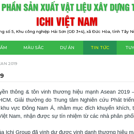
 PHẦN SẢN XUẤT VẬT LIỆU XÂY DỰNG
ICHI VIỆT NAM
g số 5, Khu công nghiệp Hải Sơn (GĐ 3+4), xã Đức Hòa, tỉnh Tây Ni
HẨM
MÀU SẮC
DỰ ÁN
TIN TỨC
TU
AN 2019
9
uyền thông & tôn vinh thương hiệu mạnh Asean 2019 
.HCM. Giải thưởng do Trung tâm Nghiên cứu Phát triể
g khu vực Đông Nam Á, nhằm mục đích khuyến khích, t
 Việt Nam, nhận được sự tín nhiệm từ các nhà phân phố
ủa Ichi Group đã vinh dự được vinh danh thương hiệu 