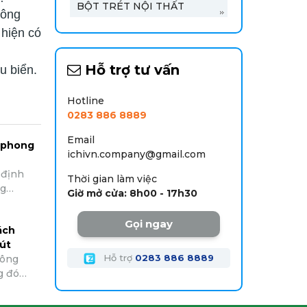
BỘT TRÉT NỘI THẤT
công
 hiện có
,
Hỗ trợ tư vấn
u biển.
Hotline
0283 886 8889
Email
 phong
ichivn.company@gmail.com
 định
Thời gian làm việc
ng
Giờ mở cửa: 8h00 - 17h30
đóng vai
à,
Gọi ngay
ách
 nặng
hút
phong
Hỗ trợ
0283 886 8889
hông
n lợi và
g đó
ìm hiểu
 cũng
o phong
àu sơn