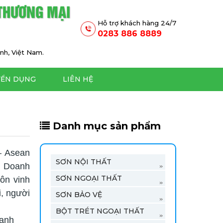
 THƯƠNG MẠI
Hỗ trợ khách hàng 24/7
0283 886 8889
nh, Việt Nam.
YỂN DỤNG
LIÊN HỆ
Danh mục sản phẩm
– Asean
SƠN NỘI THẤT
n Doanh
SƠN NGOẠI THẤT
ôn vinh
i, người
SƠN BẢO VỆ
BỘT TRÉT NGOẠI THẤT
mạnh