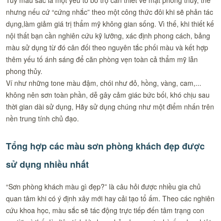
Tuy màu sắc là một yếu tố bổ trợ cần thiết về mặt phong thủy, thế
nhưng nếu cứ “cứng nhắc” theo một công thức đôi khi sẽ phản tác
dụng,làm giảm giá trị thẩm mỹ không gian sống. Vì thế, khi thiết kế
nội thất bạn cần nghiên cứu kỹ lưỡng, xác định phong cách, bảng
màu sử dụng từ đó cân đối theo nguyên tắc phối màu và kết hợp
thêm yếu tố ánh sáng để căn phòng vẹn toàn cả thẩm mỹ lẫn
phong thủy.
Ví như những tone màu đậm, chói như đỏ, hồng, vàng, cam,...
không nên sơn toàn phần, dễ gây cảm giác bức bối, khó chịu sau
thời gian dài sử dụng, Hãy sử dụng chúng như một điểm nhấn trên
nền trung tính chủ đạo.
Tổng hợp các màu sơn phòng khách đẹp được
sử dụng nhiều nhất
“Sơn phòng khách màu gì đẹp?” là câu hỏi được nhiều gia chủ
quan tâm khi có ý định xây mới hay cải tạo tổ ấm. Theo các nghiên
cứu khoa học, màu sắc sẽ tác động trực tiếp đến tâm trạng con