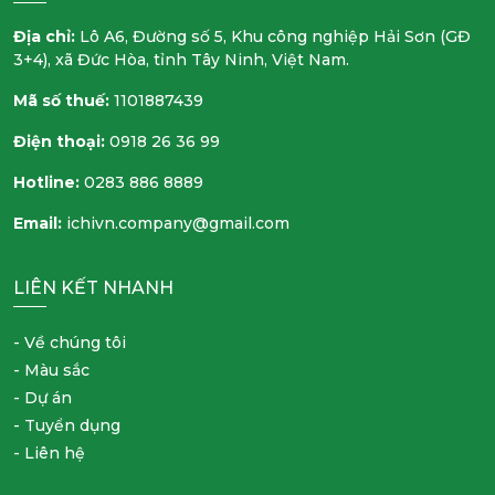
Địa chỉ:
Lô A6, Đường số 5, Khu công nghiệp Hải Sơn (GĐ
3+4), xã Đức Hòa, tỉnh Tây Ninh, Việt Nam.
Mã số thuế:
1101887439
Điện thoại:
0918 26 36 99
Hotline:
0283 886 8889
Email:
ichivn.company@gmail.com
LIÊN KẾT NHANH
- Về chúng tôi
- Màu sắc
- Dự án
- Tuyển dụng
- Liên hệ