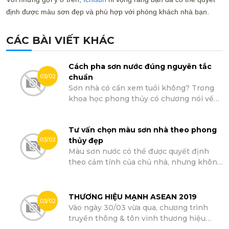
định được màu sơn đẹp và phù hợp với phòng khách nhà bạn.
CÁC BÀI VIẾT KHÁC
Cách pha sơn nước đúng nguyên tắc
03/02
chuẩn
Sơn nhà có cần xem tuổi không? Trong
khoa học phong thủy có chương nói về
ảnh hưởng của mầu sắc tới sức khỏe &
vận mệnh của con người. Như vậy chúng
Tư vấn chọn màu sơn nhà theo phong
ta có thể thấy rõ khi sơn nhà theo phong
03/02
thủy đẹp
thủy chúng ta cần xem tuổi để chọn mầu
Màu sơn nước có thể được quyết định
sơn nhà sao cho hợp vận mệnh & tốt cho
theo cảm tính của chủ nhà, nhưng không
sức khỏe của Gia chủ & các thành viên
phải lúc nào ý thích cũng đóng vai trò
trong gia đình.
quyết định. Tùy vào hướng nhà, những
gia chủ thường xuyên đặt nặng vai trò
THƯƠNG HIỆU MẠNH ASEAN 2019
03/02
của sơn tường nhà theo phong thủy để
Vào ngày 30/03 vừa qua, chương trình
gia đình được nhiều thuận lợi và may
truyền thông & tôn vinh thương hiệu
mắn. Hãy cùng sơn Galaxy tìm hiểu cách