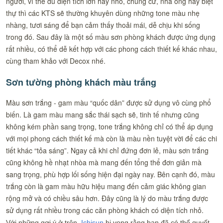
người, vì thế dù diện tích lớn hay nhỏ, chung cư, nhà ống hay biệt
thự thì các KTS sẽ thường khuyên dùng những tone màu nhẹ
nhàng, tươi sáng để bạn cảm thấy thoải mái, dễ chịu khi sống
trong đó. Sau đây là một số màu sơn phòng khách được ứng dụng
rất nhiều, có thể dễ kết hợp với các phong cách thiết kế khác nhau,
cùng tham khảo với Decox nhé.
Sơn tường phòng khách màu trắng
Màu sơn trắng - gam màu “quốc dân” được sử dụng vô cùng phổ
biến. Là gam màu mang sắc thái sạch sẽ, tinh tế nhưng cũng
không kém phần sang trọng, tone trắng không chỉ có thể áp dụng
với mọi phong cách thiết kế mà còn là màu nền tuyệt vời để các chi
tiết khác “tỏa sáng”. Ngay cả khi chỉ đứng đơn lẻ, màu sơn trắng
cũng không hề nhạt nhòa mà mang đến tổng thể đơn giản mà
sang trọng, phù hợp lối sống hiện đại ngày nay. Bên cạnh đó, màu
trắng còn là gam màu hữu hiệu mang đến cảm giác không gian
rộng mở và có chiều sâu hơn. Đây cũng là lý do màu trắng được
sử dụng rất nhiều trong các căn phòng khách có diện tích nhỏ.
Với những gợi ý ở trên,
Ichisun
hi vọng rằng bạn đã có thể quyết