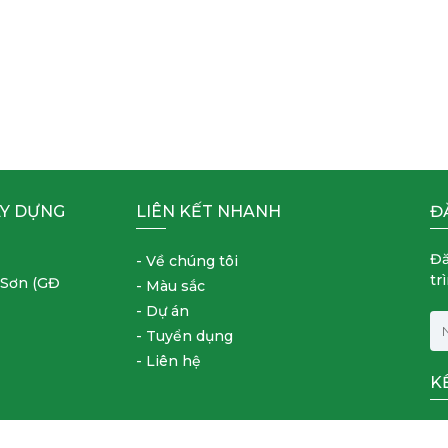
ÂY DỰNG
LIÊN KẾT NHANH
Đ
Đă
- Về chúng tôi
tr
 Sơn (GĐ
- Màu sắc
- Dự án
- Tuyển dụng
- Liên hệ
K