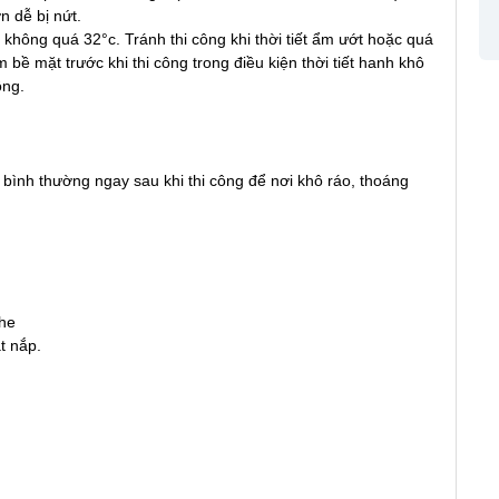
 dễ bị nứt.
g không quá 32°c. Tránh thi công khi thời tiết ẩm ướt hoặc quá
 bề mặt trước khi thi công trong điều kiện thời tiết hanh khô
ông.
bình thường ngay sau khi thi công để nơi khô ráo, thoáng
che
t nắp.