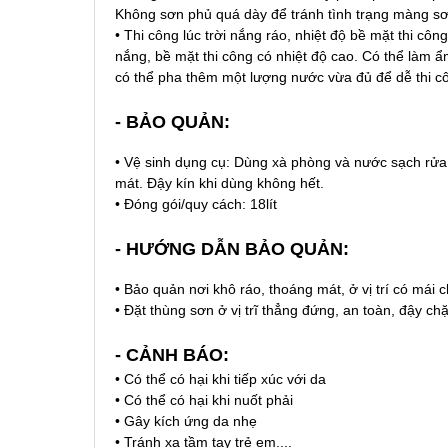
Không sơn phủ quá dày để tránh tình trạng màng sơn
•
Thi công lúc trời nắng ráo, nhiệt độ bề mặt thi côn
nắng, bề mặt thi công có nhiệt độ cao. Có thể làm ẩm
có thể pha thêm một lượng nước vừa đủ để dễ thi c
- BẢO QUẢN:
•
Vệ sinh dụng cụ: Dùng xà phòng và nước sạch rửa 
mát. Đậy kín khi dùng không hết.
•
Đóng gói/quy cách: 18lít
- HƯỚNG DẪN BẢO QUẢN:
•
Bảo quản nơi khô ráo, thoáng mát, ở vị trí có mái 
•
Đặt thùng sơn ở vị trĩ thẳng đứng, an toàn, đậy chặ
- CẢNH BÁO:
• Có thể có hại khi tiếp xúc với da
• Có thể có hại khi nuốt phải
• Gây kích ứng da nhẹ
• Tránh xa tầm tay trẻ em....