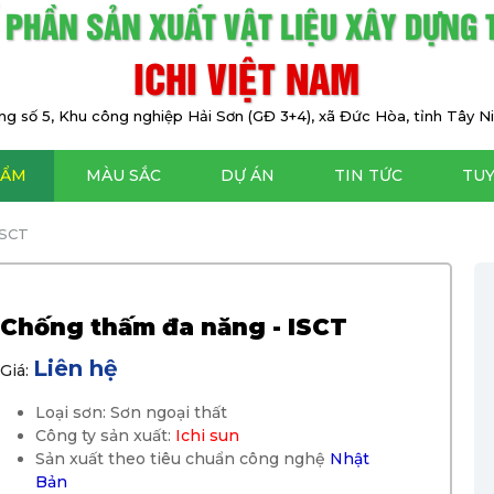
 PHẦN SẢN XUẤT VẬT LIỆU XÂY DỰNG
ICHI VIỆT NAM
g số 5, Khu công nghiệp Hải Sơn (GĐ 3+4), xã Đức Hòa, tỉnh Tây Ni
HẨM
MÀU SẮC
DỰ ÁN
TIN TỨC
TU
ISCT
Chống thấm đa năng - ISCT
Liên hệ
Giá:
Loại sơn: Sơn ngoại thất
Công ty sản xuất:
Ichi sun
Sản xuất theo tiêu chuẩn công nghệ
Nhật
Bản