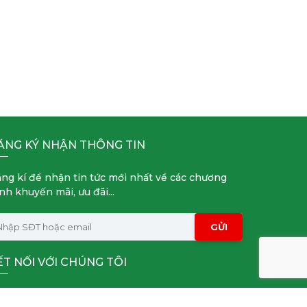
ĂNG KÝ NHẬN THÔNG TIN
ng kí để nhận tin tức mới nhất về các chương
ình khuyến mãi, ưu đãi...
GỬI
ẾT NỐI VỚI CHÚNG TÔI