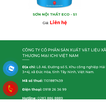
SƠN NỘI THẤT ECO - S1
Liên hệ
Giá:
CÔNG TY CỔ PHẦN SẢN XUẤT VẬT LIỆU X
THƯƠNG MẠI ICHI VIỆT NAM
Địa chỉ:
Lô A6, Đường số 5, Khu công nghiệp Hải
3+4), xã Đức Hòa, tỉnh Tây Ninh, Việt Nam.
Mã số thuế:
1101887439
Điện thoại:
0918 26 36 99
Hotline:
0283 886 8889