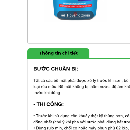
Hover to zoom
Thông tin chi tiết
BƯỚC CHUẨN BỊ:
Tất cả các bề mặt phải được xử lý trước khi sơn, bề
loại rêu mốc. Bề mặt không bị thấm nước, độ ẩm k
trước khi dùng.
- THI CÔNG:
•
Trước khi sử dụng cần khuấy thật kỹ thùng sơn, c
đổng nhất (chú ý khi pha với nước phải dùng hết tro
•
Dùng rulo mịn, chổi cọ hoặc máy phun phủ 02 lớp, 