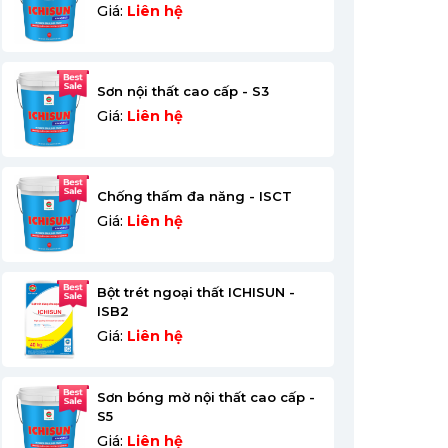
Giá:
Liên hệ
Sơn nội thất cao cấp - S3
Giá:
Liên hệ
Chống thấm đa năng - ISCT
Giá:
Liên hệ
Bột trét ngoại thất ICHISUN -
ISB2
Giá:
Liên hệ
Sơn bóng mờ nội thất cao cấp -
S5
Giá:
Liên hệ