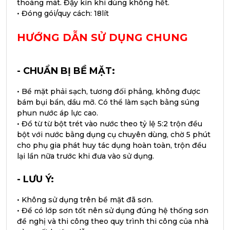
thoáng mát. Đậy kín khi dùng không hết.
•
Đóng gói/quy cách: 18lít
HƯỚNG DẪN SỬ DỤNG CHUNG
- CHUẨN BỊ BỀ MẶT:
• Bề mặt phải sạch, tương đối phẳng, không được
bám bụi bẩn, dầu mỡ. Có thể làm sạch bằng súng
phun nước áp lực cao.
• Đổ từ từ bột trét vào nước theo tỷ lệ 5:2 trộn đều
bột với nước bằng dụng cụ chuyên dùng, chờ 5 phút
cho phụ gia phát huy tác dụng hoàn toàn, trộn đều
lại lần nữa trước khi đưa vào sử dụng.
- LƯU Ý:
• Không sử dụng trên bề mặt đã sơn.
• Để có lớp sơn tốt nên sử dụng đúng hệ thống sơn
đề nghị và thi công theo quy trình thi công của nhà