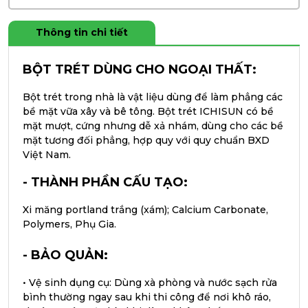
Thông tin chi tiết
BỘT TRÉT DÙNG CHO NGOẠI THẤT​:
Bột trét trong nhà là vật liệu dùng để làm phẳng các
bề mặt vữa xây và bê tông. Bột trét ICHISUN có bề
mặt mượt, cứng nhưng dễ xả nhám, dùng cho các bề
mặt tương đối phẳng, hợp quy với quy chuẩn BXD
Việt Nam.
- THÀNH PHẦN CẤU TẠO:
Xi măng portland trắng (xám); Calcium Carbonate,
Polymers, Phụ Gia.
- BẢO QUẢN:
•
Vệ sinh dụng cụ: Dùng xà phòng và nước sạch rửa
bình thường ngay sau khi thi công để nơi khô ráo,