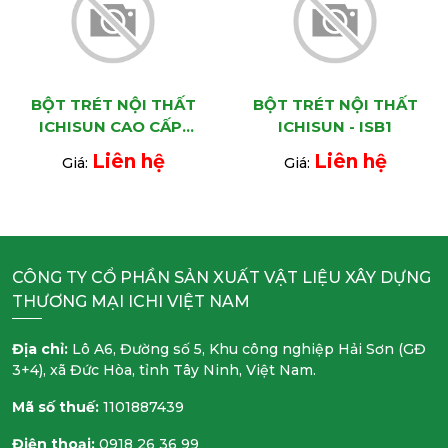
BỘT TRÉT NỘI THẤT
BỘT TRÉT NỘI THẤT
ICHISUN CAO CẤP-
ICHISUN - ISB1
CHỐNG THẤM - ISB5
Liên hệ
Liên hệ
Giá:
Giá:
CÔNG TY CỔ PHẦN SẢN XUẤT VẬT LIỆU XÂY DỰNG
THƯƠNG MẠI ICHI VIỆT NAM
Địa chỉ:
Lô A6, Đường số 5, Khu công nghiệp Hải Sơn (GĐ
3+4), xã Đức Hòa, tỉnh Tây Ninh, Việt Nam.
Mã số thuế:
1101887439
Điện thoại:
0918 26 36 99